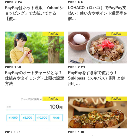
2020.2.24
2020.4.4
PayPayはネット通販「Yahoo!シ
LOHACO（ロハコ）でPayPay支
ョッピング」で支払いできる
払い！使い方やポイント還元率を
【使…
解…
PayPay
PayPay
2020.1.30
2020.2.29
PayPayのオートチャージとは？
PayPayをすき家で使おう！
仕組みやタイミング・上限の設定
Sukipass（スキパス）割引と併
方法
用可…
PayPay
PayPay
2019.8.26
2020.3.18