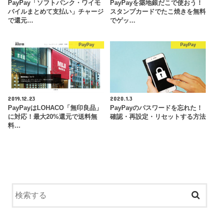
PayPay「ソフトバンク・ワイモ
PayPayを築地銀だこで使おう！
バイルまとめて支払い」チャージ
スタンプカードでたこ焼きを無料
で還元…
でゲッ…
PayPay
PayPay
2019.12.23
2020.1.3
PayPayはLOHACO「無印良品」
PayPayのパスワードを忘れた！
に対応！最大20%還元で送料無
確認・再設定・リセットする方法
料…