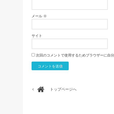
メール
※
サイト
次回のコメントで使用するためブラウザーに自
トップページへ