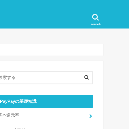
search
PayPayの基礎知識
基本還元率