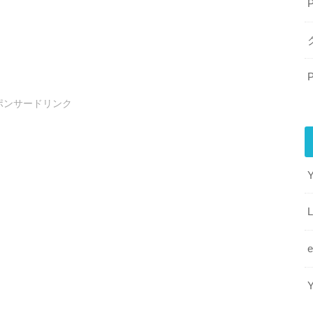
ポンサードリンク