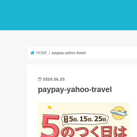
HOME
paypay-yahoo-travel
2020.06.25
paypay-yahoo-travel