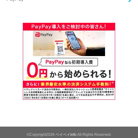
©Copyright2026
ペイペイinfo
.All Rights Reserved.