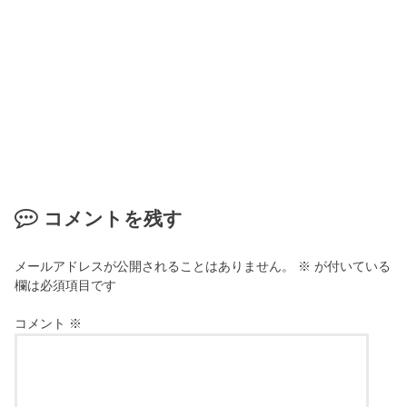
コメントを残す
メールアドレスが公開されることはありません。
※
が付いている
欄は必須項目です
コメント
※