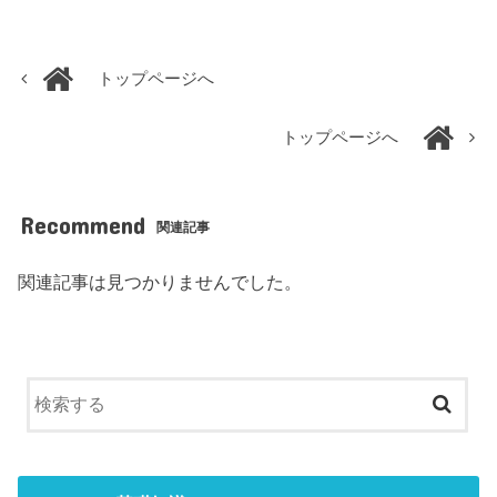
トップページへ
トップページへ
Recommend
関連記事
関連記事は見つかりませんでした。