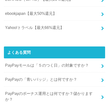
ebookjapan【最大50%還元】
Yahoo!トラベル【最大66%還元】
よくある質問
PayPayモールは「５のつく日」の対象ですか？
PayPayの「青いバッジ」とは何ですか？
PayPayのボーナス運用とは何ですか？儲かります
か？