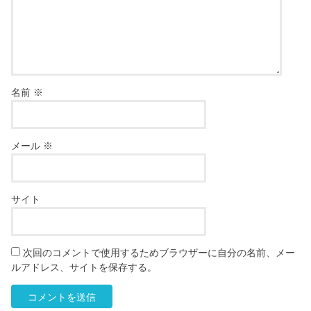
名前
※
メール
※
サイト
次回のコメントで使用するためブラウザーに自分の名前、メー
ルアドレス、サイトを保存する。