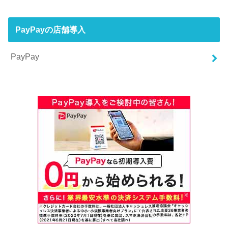
PayPayの店舗導入
PayPay