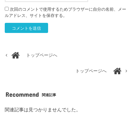
次回のコメントで使用するためブラウザーに自分の名前、メー
ルアドレス、サイトを保存する。
トップページへ
トップページへ
Recommend
関連記事
関連記事は見つかりませんでした。