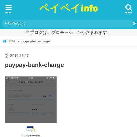
ペイペイinfo
menu
search
PayPayとは
当ブログは、プロモーションが含まれます。
HOME
paypay-bank-charge
2019.12.17
paypay-bank-charge