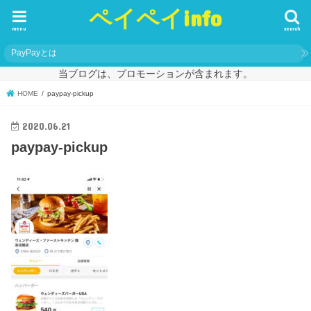
ペイペイinfo
menu
search
PayPayとは
当ブログは、プロモーションが含まれます。
HOME
paypay-pickup
2020.06.21
paypay-pickup