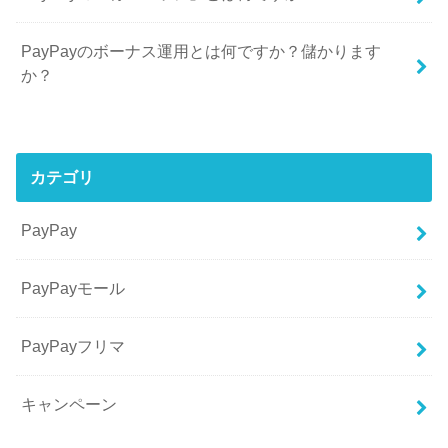
PayPayのボーナス運用とは何ですか？儲かります
か？
カテゴリ
PayPay
PayPayモール
PayPayフリマ
キャンペーン