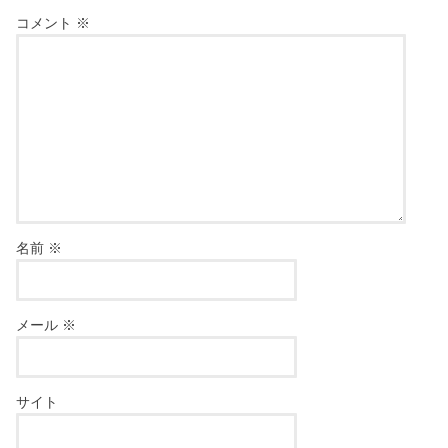
コメント
※
名前
※
メール
※
サイト