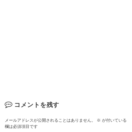
コメントを残す
メールアドレスが公開されることはありません。
※
が付いている
欄は必須項目です