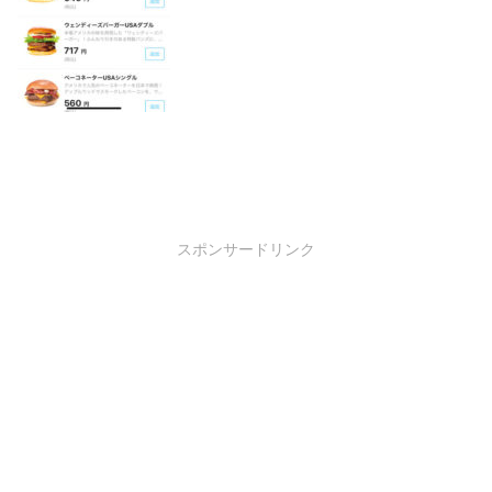
スポンサードリンク