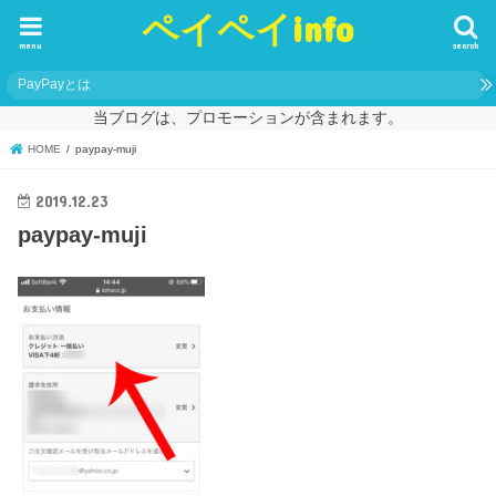
ペイペイinfo
menu
search
PayPayとは
当ブログは、プロモーションが含まれます。
HOME
paypay-muji
2019.12.23
paypay-muji