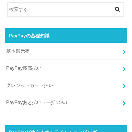
PayPayの基礎知識
基本還元率
PayPay残高払い
クレジットカード払い
PayPayあと払い（一括のみ）