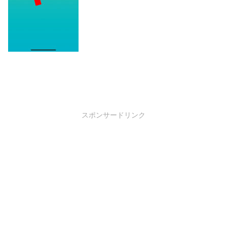
スポンサードリンク