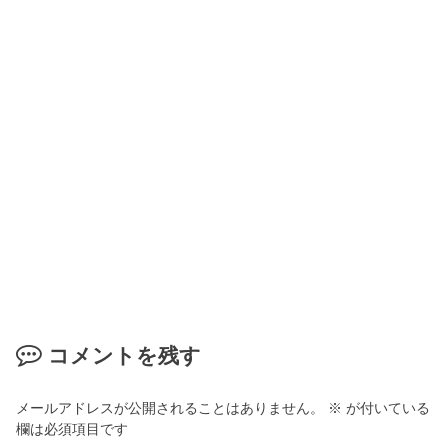
コメントを残す
メールアドレスが公開されることはありません。
※
が付いている
欄は必須項目です