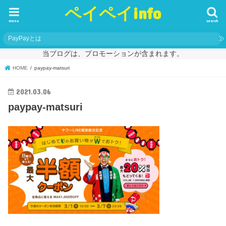
ペイペイinfo
menu
search
PayPayとは
当ブログは、プロモーションが含まれます。
HOME
paypay-matsuri
2021.03.06
paypay-matsuri