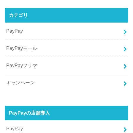
カテゴリ
PayPay
PayPayモール
PayPayフリマ
キャンペーン
PayPayの店舗導入
PayPay