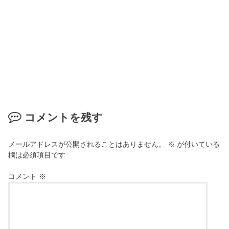
コメントを残す
メールアドレスが公開されることはありません。
※
が付いている
欄は必須項目です
コメント
※