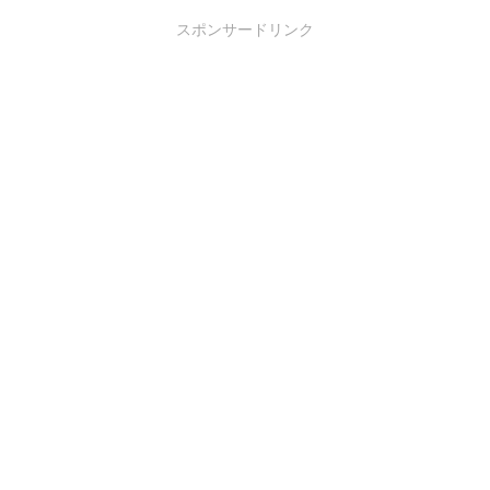
スポンサードリンク