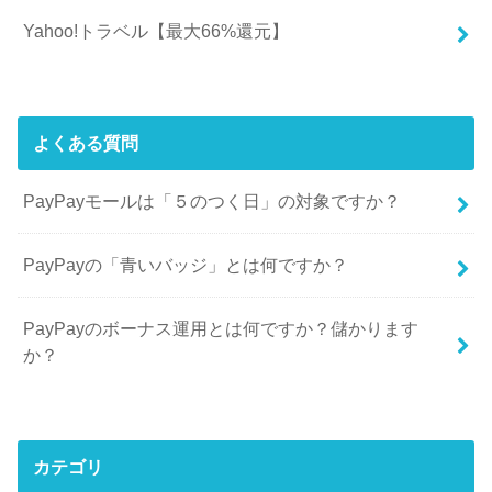
Yahoo!トラベル【最大66%還元】
よくある質問
PayPayモールは「５のつく日」の対象ですか？
PayPayの「青いバッジ」とは何ですか？
PayPayのボーナス運用とは何ですか？儲かります
か？
カテゴリ