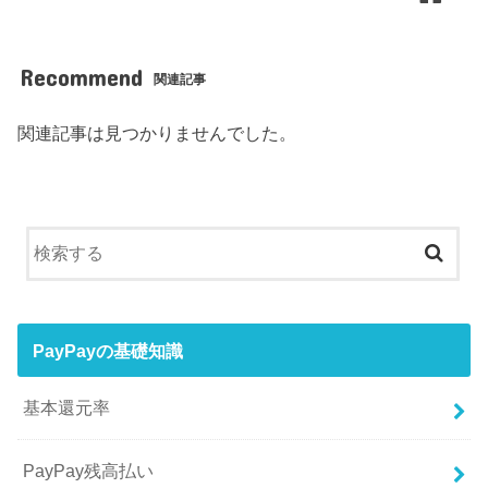
Recommend
関連記事
関連記事は見つかりませんでした。
PayPayの基礎知識
基本還元率
PayPay残高払い