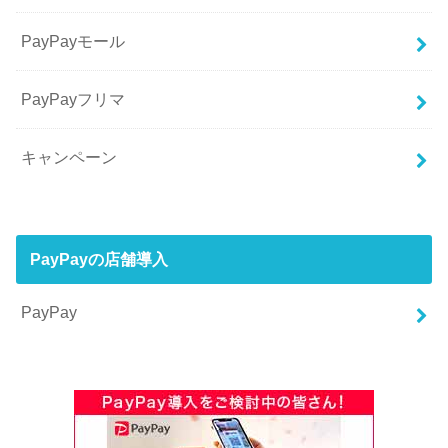
PayPayモール
PayPayフリマ
キャンペーン
PayPayの店舗導入
PayPay