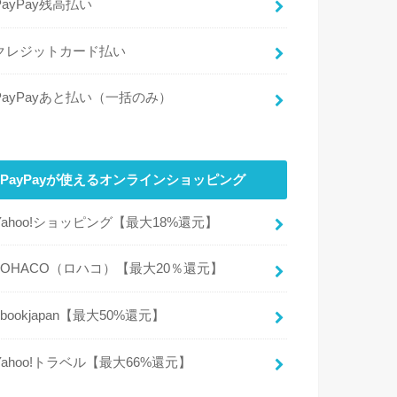
PayPay残高払い
クレジットカード払い
PayPayあと払い（一括のみ）
PayPayが使えるオンラインショッピング
Yahoo!ショッピング【最大18%還元】
LOHACO（ロハコ）【最大20％還元】
ebookjapan【最大50%還元】
Yahoo!トラベル【最大66%還元】