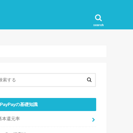
search
PayPayの基礎知識
基本還元率