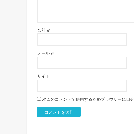
名前
※
メール
※
サイト
次回のコメントで使用するためブラウザーに自