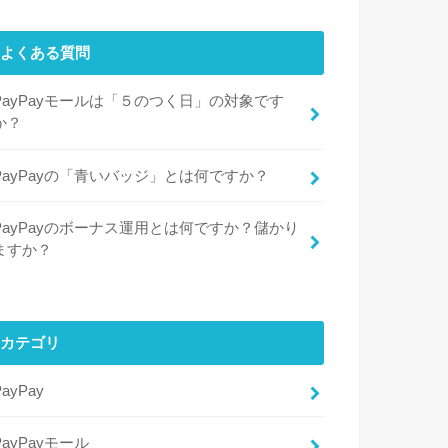
よくある質問
PayPayモールは「５のつく日」の対象です
か？
PayPayの「青いバッジ」とは何ですか？
PayPayのボーナス運用とは何ですか？儲かり
ますか？
カテゴリ
PayPay
PayPayモール