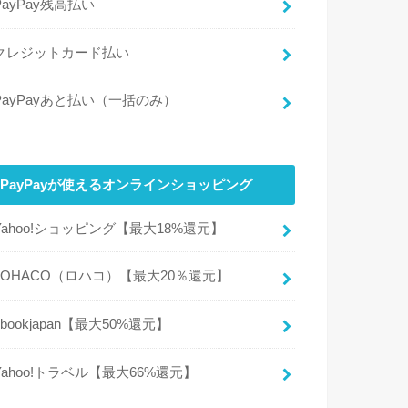
PayPay残高払い
クレジットカード払い
PayPayあと払い（一括のみ）
PayPayが使えるオンラインショッピング
Yahoo!ショッピング【最大18%還元】
LOHACO（ロハコ）【最大20％還元】
ebookjapan【最大50%還元】
Yahoo!トラベル【最大66%還元】