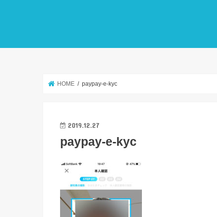
HOME
paypay-e-kyc
2019.12.27
paypay-e-kyc