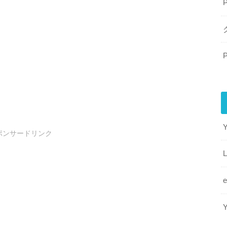
ポンサードリンク