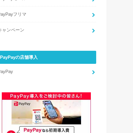
PayPayフリマ
キャンペーン
PayPayの店舗導入
PayPay