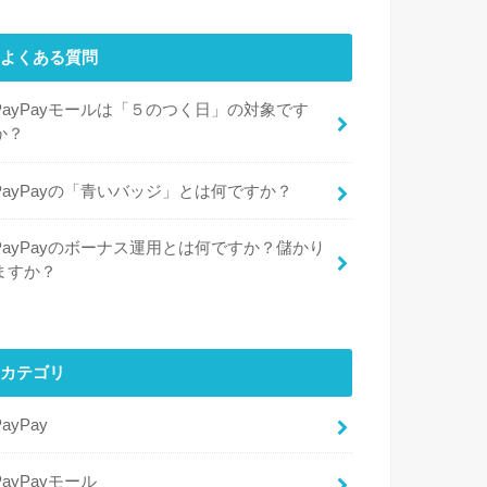
よくある質問
PayPayモールは「５のつく日」の対象です
か？
PayPayの「青いバッジ」とは何ですか？
PayPayのボーナス運用とは何ですか？儲かり
ますか？
カテゴリ
PayPay
PayPayモール