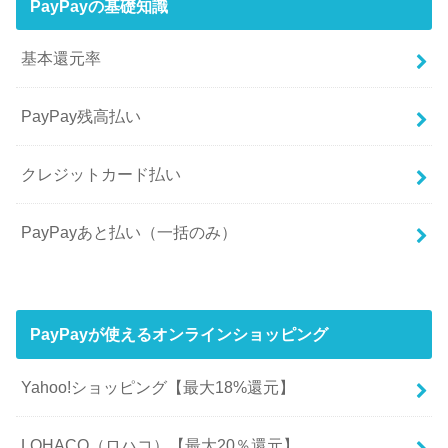
PayPayの基礎知識
基本還元率
PayPay残高払い
クレジットカード払い
PayPayあと払い（一括のみ）
PayPayが使えるオンラインショッピング
Yahoo!ショッピング【最大18%還元】
LOHACO（ロハコ）【最大20％還元】