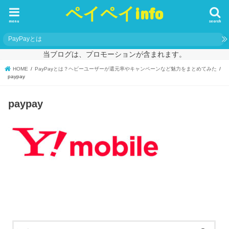
ペイペイinfo
menu
search
PayPayとは
当ブログは、プロモーションが含まれます。
HOME
PayPayとは？ヘビーユーザーが還元率やキャンペーンなど魅力をまとめてみた
paypay
paypay