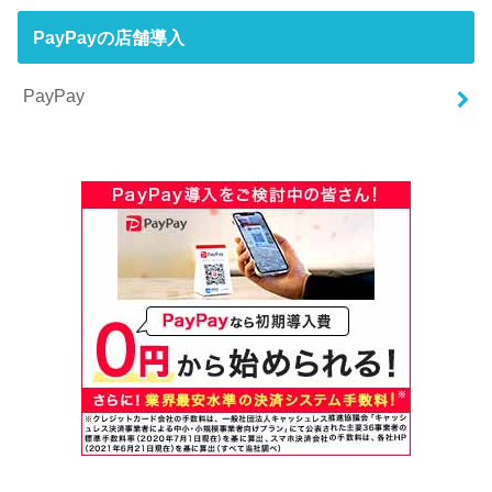
PayPayの店舗導入
PayPay