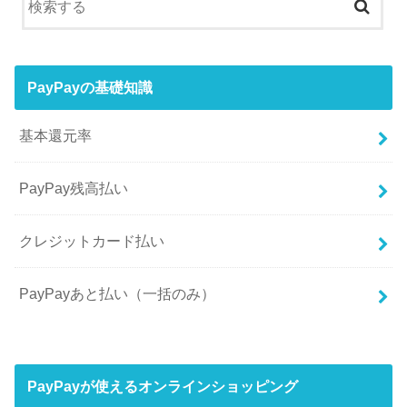
PayPayの基礎知識
基本還元率
PayPay残高払い
クレジットカード払い
PayPayあと払い（一括のみ）
PayPayが使えるオンラインショッピング