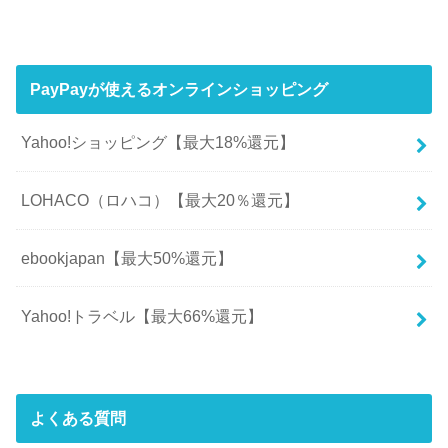
PayPayが使えるオンラインショッピング
Yahoo!ショッピング【最大18%還元】
LOHACO（ロハコ）【最大20％還元】
ebookjapan【最大50%還元】
Yahoo!トラベル【最大66%還元】
よくある質問